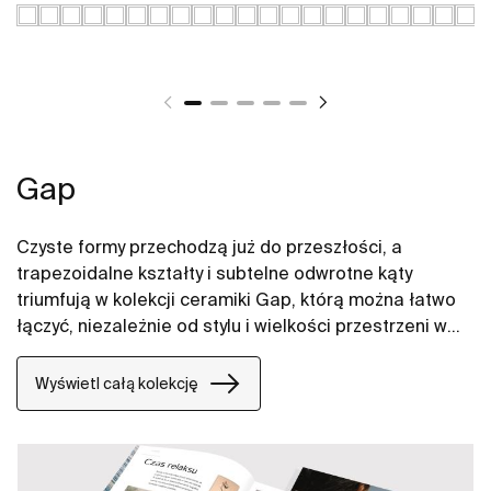
Gap
Czyste formy przechodzą już do przeszłości, a
trapezoidalne kształty i subtelne odwrotne kąty
triumfują w kolekcji ceramiki Gap, którą można łatwo
łączyć, niezależnie od stylu i wielkości przestrzeni w
łazience. W naszych propozycjach znajdują się między
innymi umywalki Gap, miski WC Gap, deski WC i bidety
Wyświetl całą kolekcję
Gap.