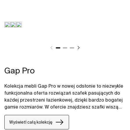
Gap Pro
Kolekcja mebli Gap Pro w nowej odsłonie to niezwykle
funkcjonalna oferta rozwiązań szafek pasujących do
każdej przestrzeni łazienkowej, dzięki bardzo bogatej
gamie rozmiarów. W ofercie znajdziesz szafki wiszące
w nowoczesnych kolorach i wykończeniach takich jak:
niebieski mat czarny mat, biały połysk oraz jasny dąb.
Wyświetl całą kolekcję
Naturalne wykończenia coraz częściej goszczą w