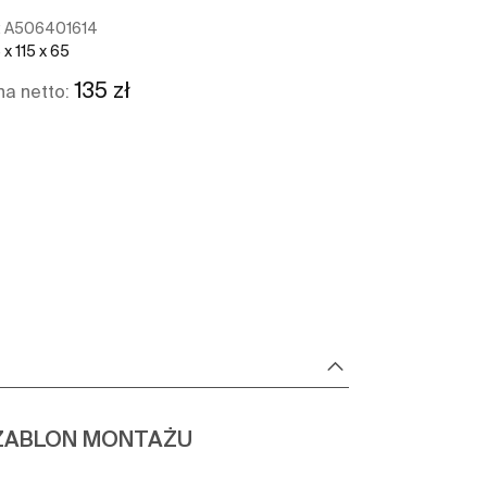
:
A506401614
x 115 x 65
135 zł
a netto:
Zobacz więcej
ZABLON MONTAŻU