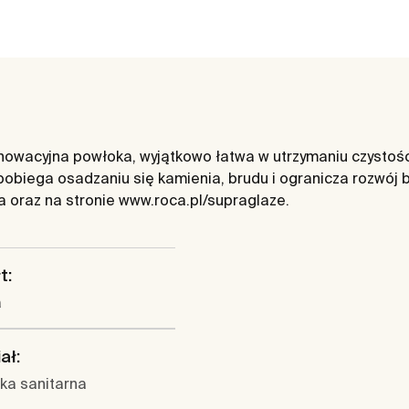
wacyjna powłoka, wyjątkowo łatwa w utrzymaniu czystości.
obiega osadzaniu się kamienia, brudu i ogranicza rozwój
ja oraz na stronie www.roca.pl/supraglaze.
t:
a
ał:
ka sanitarna