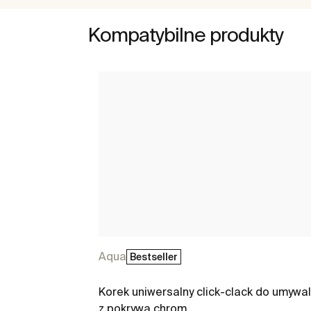
Kompatybilne produkty
Aqua
Bestseller
Korek uniwersalny click-clack do umywa
z pokrywą chrom