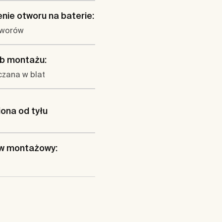
nie otworu na baterie:
tworów
b montażu:
zana w blat
iona od tyłu
w montażowy: