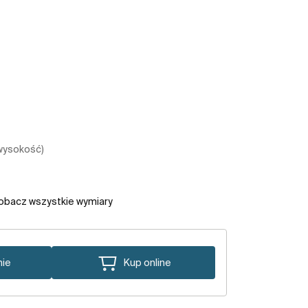
 wysokość)
obacz wszystkie wymiary
nie
Kup online