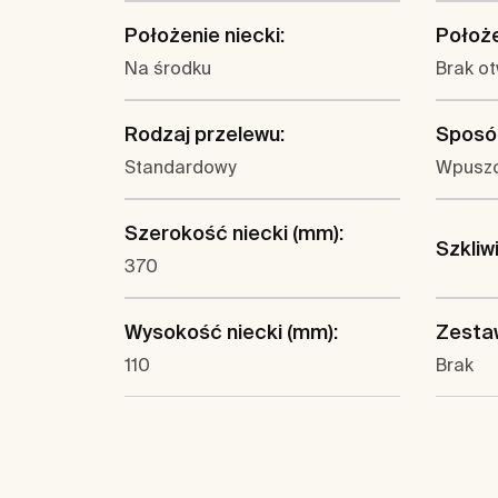
Położenie niecki:
Położe
Na środku
Brak o
Rodzaj przelewu:
Sposó
Standardowy
Wpuszc
Szerokość niecki (mm):
Szkliw
370
Wysokość niecki (mm):
Zesta
110
Brak