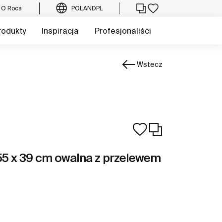
O Roca
POLAND
PL
rodukty
Inspiracja
Profesjonaliści
Wstecz
5 x 39 cm owalna z przelewem