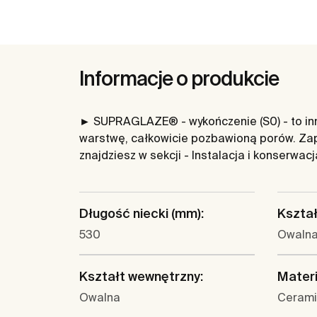
Informacje o produkcie
► SUPRAGLAZE® - wykończenie (S0) - to inno
warstwę, całkowicie pozbawioną porów. Zap
znajdziesz w sekcji - Instalacja i konserwac
Długość niecki (mm):
Kształ
530
Owaln
Kształt wewnętrzny:
Materi
Owalna
Cerami