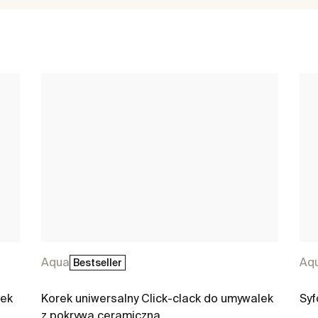
Aqua
Aq
Bestseller
lek
Korek uniwersalny Click-clack do umywalek
Syf
z pokrywą ceramiczną