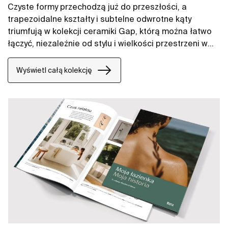
Czyste formy przechodzą już do przeszłości, a
trapezoidalne kształty i subtelne odwrotne kąty
triumfują w kolekcji ceramiki Gap, którą można łatwo
łączyć, niezależnie od stylu i wielkości przestrzeni w
łazience. W naszych propozycjach znajdują się między
innymi umywalki Gap, miski WC Gap, deski WC i bidety
Wyświetl całą kolekcję
Gap.