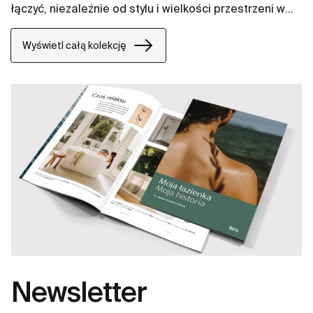
łączyć, niezależnie od stylu i wielkości przestrzeni w
łazience. W naszych propozycjach znajdują się między
innymi umywalki Gap, miski WC Gap, deski WC i bidety
Wyświetl całą kolekcję
Gap.
Newsletter