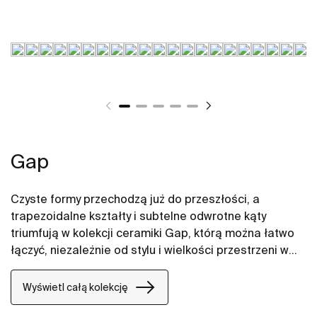
Gap
Czyste formy przechodzą już do przeszłości, a
trapezoidalne kształty i subtelne odwrotne kąty
triumfują w kolekcji ceramiki Gap, którą można łatwo
łączyć, niezależnie od stylu i wielkości przestrzeni w
łazience. W naszych propozycjach znajdują się między
innymi umywalki Gap, miski WC Gap, deski WC i bidety
Wyświetl całą kolekcję
Gap.