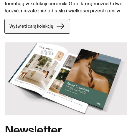
triumfują w kolekcji ceramiki Gap, którą można łatwo
łączyć, niezależnie od stylu i wielkości przestrzeni w
łazience. W naszych propozycjach znajdują się między
innymi umywalki Gap, miski WC Gap, deski WC i bidety
Wyświetl całą kolekcję
Gap.
Newsletter