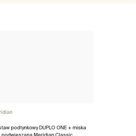
idian
Duplo One
staw podtynkowy DUPLO ONE + miska
DUPLO WC ONE
podwieszana Meridian Classic
podtynkowy do