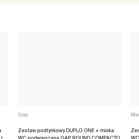
Gap
Mer
a
Zestaw podtynkowy DUPLO ONE + miska
Ze
 z
WC podwieszana GAP ROUND COMPACTO
WC 