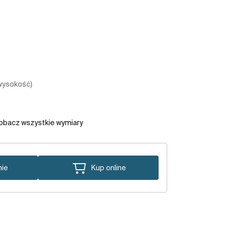
 wysokość)
obacz wszystkie wymiary
nie
Kup online