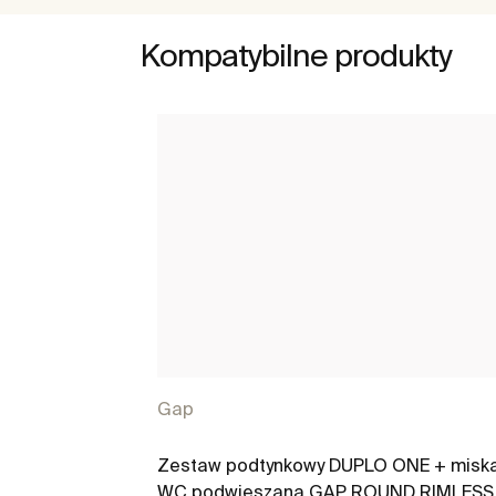
Kompatybilne produkty
Gap
Zestaw podtynkowy DUPLO ONE + misk
WC podwieszana GAP ROUND RIMLESS