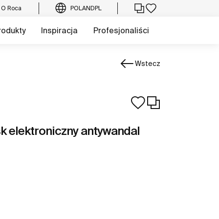
O Roca
POLAND
PL
rodukty
Inspiracja
Profesjonaliści
Wstecz
k elektroniczny antywandal