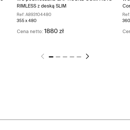
RIMLESS z deską SLIM
Co
Ref:
A893104480
Ref
355 x 480
360
1880 zł
Cena netto:
Cen
Zobacz więcej