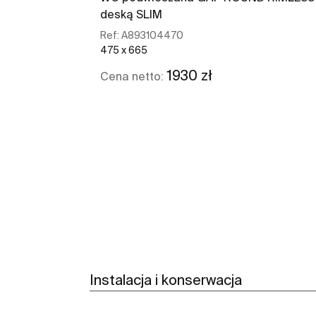
deską SLIM
Ref:
A893104470
475 x 665
1930 zł
Cena netto:
Zobacz więcej
Instalacja i konserwacja