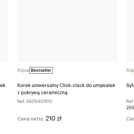
Aqua
Aq
Bestseller
lek
Korek uniwersalny Click-clack do umywalek
Syf
z pokrywą ceramiczną
Ref:
A505401100
Ref
255 
210 zł
Cena netto:
Cen