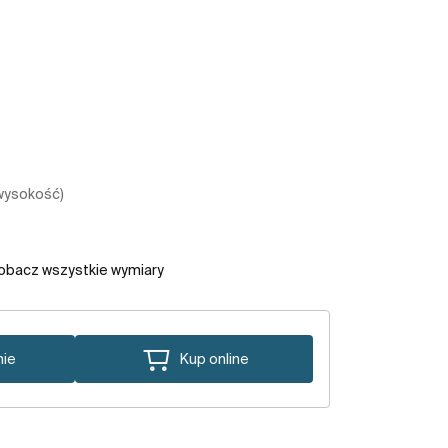
 wysokość)
obacz wszystkie wymiary
nie
Kup online