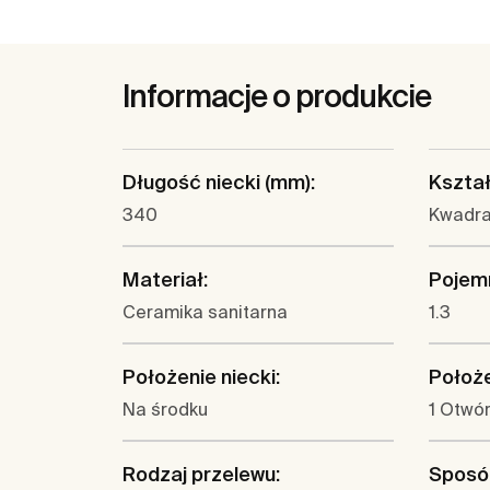
Informacje o produkcie
Długość niecki (mm):
Kształ
340
Kwadr
Materiał:
Pojemn
Ceramika sanitarna
1.3
Położenie niecki:
Położe
Na środku
1 Otwór
Rodzaj przelewu:
Sposó