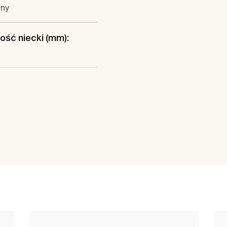
any
ść niecki (mm):