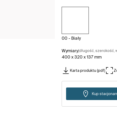
00 - Biały
Wymiary
(długość, szerokość,
400 x 320 x 137 mm
Karta produktu (pdf)
Z
Kup stacjonar