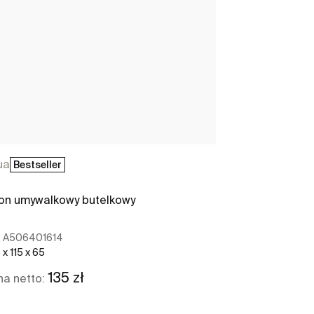
ua
Bestseller
on umywalkowy butelkowy
:
A506401614
x 115 x 65
135 zł
a netto: