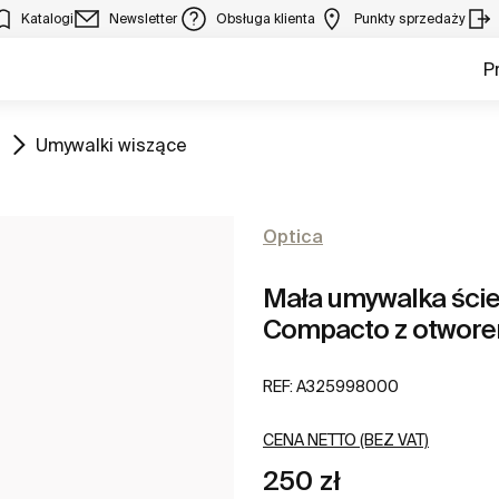
Katalogi
Newsletter
Obsługa klienta
Punkty sprzedaży
P
Zobacz
Umywalki wiszące
Optica
Mała umywalka ści
Compacto z otwore
REF:
A325998000
CENA NETTO (BEZ VAT)
250 zł