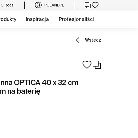
O Roca
POLAND
PL
rodukty
Inspiracja
Profesjonaliści
Wstecz
enna OPTICA 40 x 32 cm
m na baterię