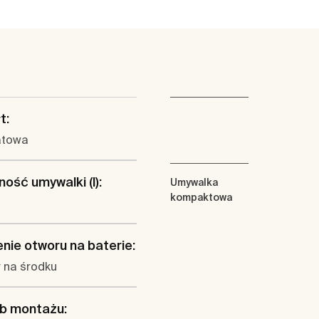
t:
atowa
ość umywalki (l):
Umywalka
kompaktowa
nie otworu na baterie:
 na środku
b montażu: