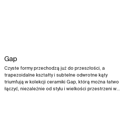
Gap
Czyste formy przechodzą już do przeszłości, a
trapezoidalne kształty i subtelne odwrotne kąty
triumfują w kolekcji ceramiki Gap, którą można łatwo
łączyć, niezależnie od stylu i wielkości przestrzeni w
łazience. W naszych propozycjach znajdują się między
innymi umywalki Gap, miski WC Gap, deski WC i bidety
Gap.