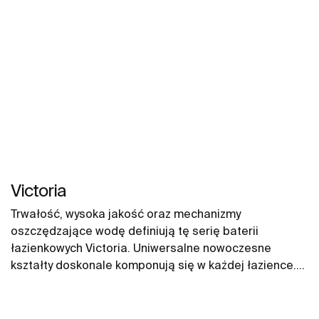
Victoria
Trwałość, wysoka jakość oraz mechanizmy
oszczędzające wodę definiują tę serię baterii
łazienkowych Victoria. Uniwersalne nowoczesne
kształty doskonale komponują się w każdej łazience.
Funkcjonalność, mechanizmy oszczędzające wodę
oraz atrakcyjna cena to cechy baterii z kolekcji
Victoria, które decydują o popularności tej serii.