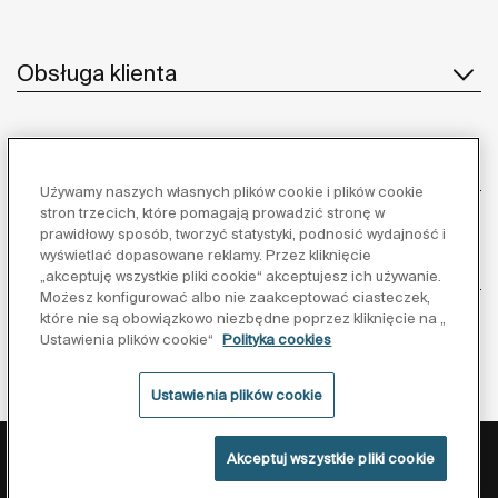
zasobów, podczas gdy wszystkie pozostałe technologie i
elementy uzupełniające zapewniły optymalizację
przestrzeni i trwałość produktów w projekcie
Obsługa klienta
charakteryzującym się wysoką intensywnością
użytkowania.
O nas
Używamy naszych własnych plików cookie i plików cookie
stron trzecich, które pomagają prowadzić stronę w
prawidłowy sposób, tworzyć statystyki, podnosić wydajność i
wyświetlać dopasowane reklamy. Przez kliknięcie
Inspiracja
„akceptuję wszystkie pliki cookie“ akceptujesz ich używanie.
Możesz konfigurować albo nie zaakceptować ciasteczek,
które nie są obowiązkowo niezbędne poprzez kliknięcie na „
Obserwuj nas:
Ustawienia plików cookie“
Polityka cookies
Ustawienia plików cookie
Polityka ochrony danych
Warunki korzystania z serwisu
Akceptuj wszystkie pliki cookie
Polityka cookies