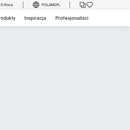
O Roca
POLAND
PL
rodukty
Inspiracja
Profesjonaliści