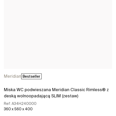
Meridian
Bestseller
Miska WC podwieszana Meridian Classic Rimless® z
deską wolnoopadającą SLIM (zestaw)
Ref:
A34H240000
360 x 560 x 400