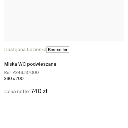
Dostępna Łazienka
Bestseller
Miska WC podwieszana
Ref:
A346237000
360 x 700
740 zł
Cena netto:
Zobacz więcej