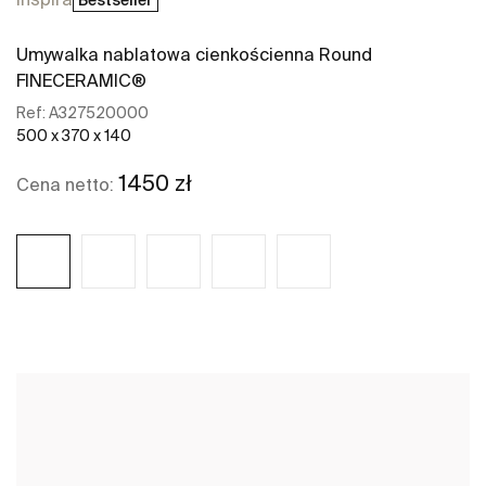
Umywalka nablatowa cienkościenna Round
FINECERAMIC®
Ref:
A327520000
500 x 370 x 140
1450 zł
Cena netto:
Zobacz więcej