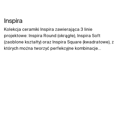
Inspira
Kolekcja ceramiki Inspira zawierająca 3 linie
projektowe: Inspira Round (okrągłe), Inspira Soft
(zaoblone kształty) oraz Inspira Square (kwadratowe), z
których można tworzyć perfekcyjne kombinacje
aranżacji łazienkowych. W ofercie umywalki Inspira,
toalety myjące In-Wash, miski WC i deski WC oraz
bidety Inspira.