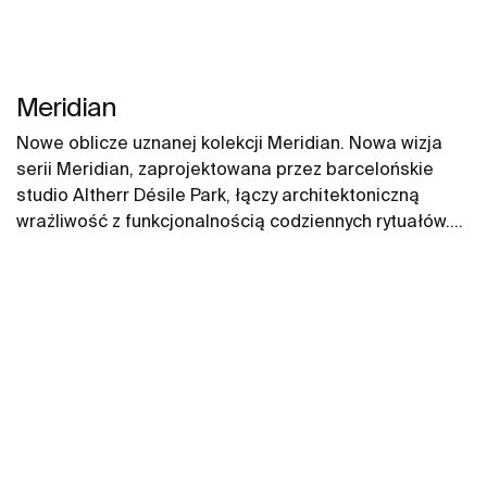
Meridian
Nowe oblicze uznanej kolekcji Meridian. Nowa wizja
serii Meridian, zaprojektowana przez barcelońskie
studio Altherr Désile Park, łączy architektoniczną
wrażliwość z funkcjonalnością codziennych rytuałów.
Jej forma opiera się na harmonii, płynności i wizualnym
spokoju. To design, który porządkuje przestrzeń bez
dominacji.​