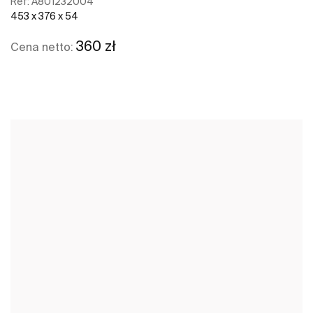
Ref:
A801232004
453 x 376 x 54
360 zł
Cena netto:
Zobacz więcej