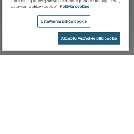
które nie są obowiązkowo niezbędne poprzez kliknięcie na „
Ustawienia plików cookie“
Polityka cookies
Ustawienia plików cookie
Akceptuj wszystkie pliki cookie
Home
Stella
Zainspirowana przyrodą kolekcja słuchawek i
zestawów prysznicowych Stella bazuje na
prostych, czystych i nowoczesnych liniach, oferuje
szeroką gamę rozwiązań.