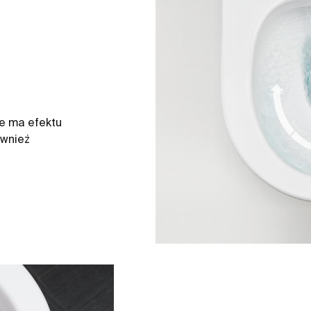
ie ma efektu
ównież