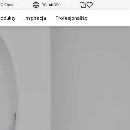
O Roca
POLAND
PL
rodukty
Inspiracja
Profesjonaliści