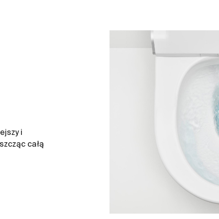
jszy i
yszcząc całą