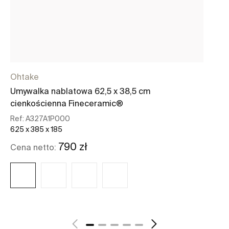
Ohtake
Ra
Umywalka nablatowa 62,5 x 38,5 cm
Gł
cienkościenna Fineceramic®
Re
23
Ref:
A327A1P000
625 x 385 x 185
Ce
790 zł
Cena netto:
Zobacz więcej