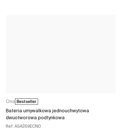
Ona
Me
Bestseller
Dr
Bateria umywalkowa jednouchwytowa
no
dwuotworowa podtynkowa
Re
Ref:
A5A359ECN0