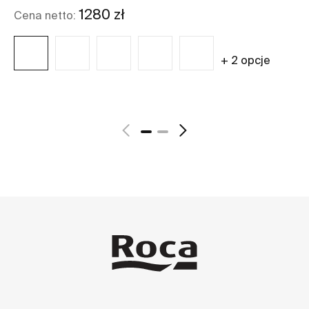
12
1280 zł
Cena netto:
Ce
+ 2 opcje
Zobacz więcej