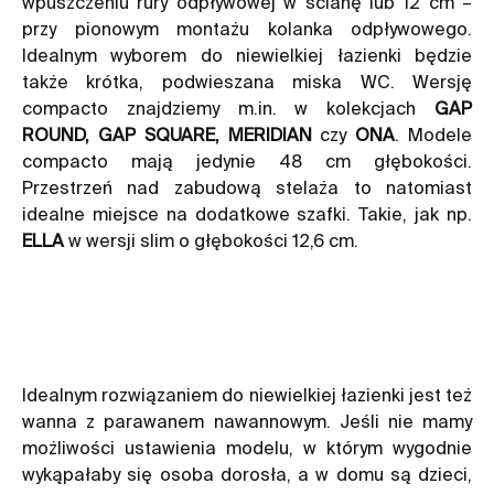
wpuszczeniu rury odpływowej w ścianę lub 12 cm –
przy pionowym montażu kolanka odpływowego.
Idealnym wyborem do niewielkiej łazienki będzie
także krótka, podwieszana miska WC. Wersję
compacto znajdziemy m.in. w kolekcjach
GAP
ROUND, GAP SQUARE, MERIDIAN
czy
ONA
. Modele
compacto mają jedynie 48 cm głębokości.
Przestrzeń nad zabudową stelaża to natomiast
idealne miejsce na dodatkowe szafki. Takie, jak np.
ELLA
w wersji slim o głębokości 12,6 cm.
Idealnym rozwiązaniem do niewielkiej łazienki jest też
wanna z parawanem nawannowym. Jeśli nie mamy
możliwości ustawienia modelu, w którym wygodnie
wykąpałaby się osoba dorosła, a w domu są dzieci,