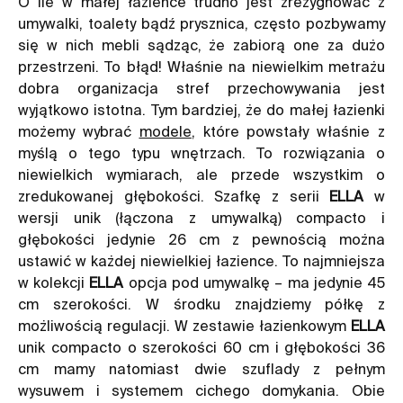
O ile w małej łazience trudno jest zrezygnować z
umywalki, toalety bądź prysznica, często pozbywamy
się w nich mebli sądząc, że zabiorą one za dużo
przestrzeni. To błąd! Właśnie na niewielkim metrażu
dobra organizacja stref przechowywania jest
wyjątkowo istotna. Tym bardziej, że do małej łazienki
możemy wybrać
modele
, które powstały właśnie z
myślą o tego typu wnętrzach. To rozwiązania o
niewielkich wymiarach, ale przede wszystkim o
zredukowanej głębokości. Szafkę z serii
ELLA
w
wersji unik (łączona z umywalką) compacto i
głębokości jedynie 26 cm z pewnością można
ustawić w każdej niewielkiej łazience. To najmniejsza
w kolekcji
ELLA
opcja pod umywalkę – ma jedynie 45
cm szerokości. W środku znajdziemy półkę z
możliwością regulacji. W zestawie łazienkowym
ELLA
unik compacto o szerokości 60 cm i głębokości 36
cm mamy natomiast dwie szuflady z pełnym
wysuwem i systemem cichego domykania. Obie