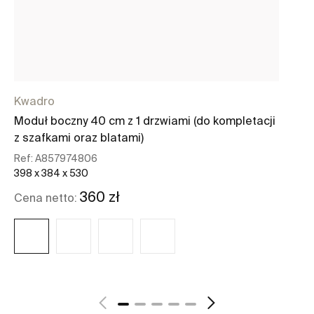
Kwadro
Ro
Moduł boczny 40 cm z 1 drzwiami (do kompletacji
Sz
z szafkami oraz blatami)
ko
Ref:
A857974806
Re
398 x 384 x 530
49
360 zł
Cena netto:
Ce
Zobacz więcej