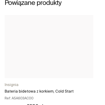
Powiązane produkty
Insignia
In
Bateria bidetowa z korkiem, Cold Start
Ba
cl
Ref:
A5A603AC00
Re