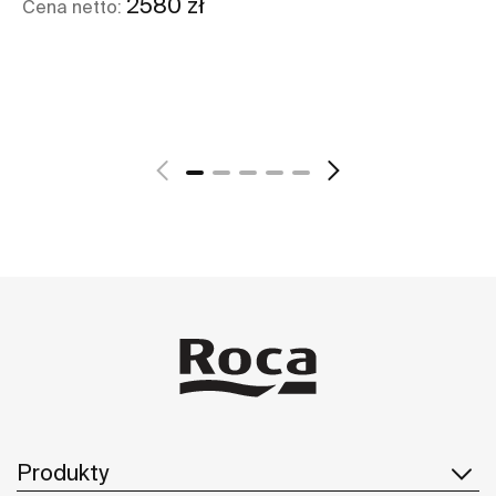
2580 zł
Cena netto:
Ce
Zobacz więcej
Produkty