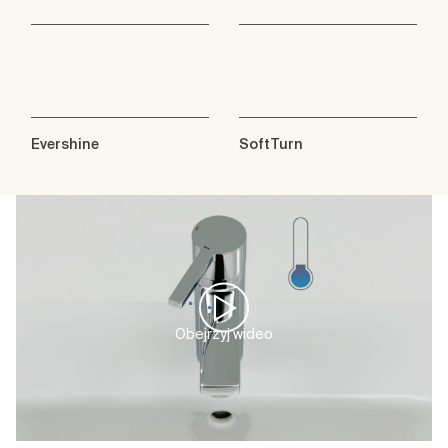
Evershine
SoftTurn
Obejrzyj wideo