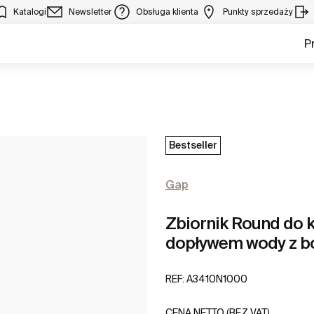
Katalogi
Newsletter
Obsługa klienta
Punkty sprzedaży
P
Bestseller
Gap
Zbiornik Round do 
dopływem wody z b
REF:
A3410N1000
CENA NETTO (BEZ VAT)