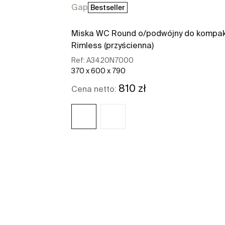
Gap
Bestseller
Miska WC Round o/podwójny do kompa
Rimless (przyścienna)
Ref:
A3420N7000
370 x 600 x 790
810 zł
Cena netto:
Zobacz więcej