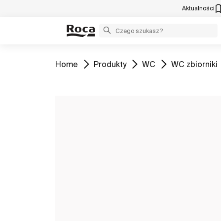
Aktualności
Zobacz
Zobacz
Zobacz
Zobacz
Home
Produkty
WC
WC zbiorniki