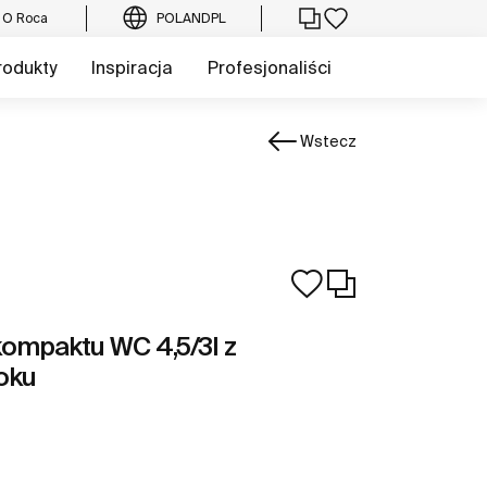
O Roca
POLAND
PL
rodukty
Inspiracja
Profesjonaliści
Wstecz
kompaktu WC 4,5/3l z
oku