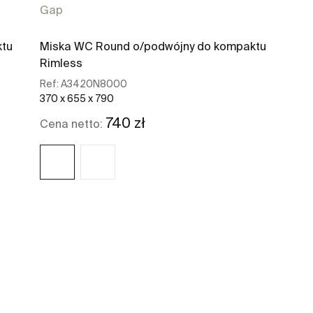
Gap
ktu
Miska WC Round o/podwójny do kompaktu
Rimless
Ref:
A3420N8000
370 x 655 x 790
740 zł
Cena netto:
Zobacz więcej