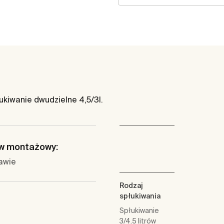
kiwanie dwudzielne 4,5/3l.
w montażowy:
awie
Rodzaj
spłukiwania
Spłukiwanie
3/4.5 litrów