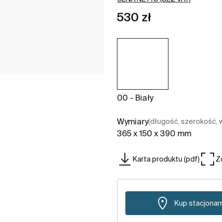
530 zł
00 - Biały
Wymiary
(długość, szerokość,
365 x 150 x 390 mm
Karta produktu (pdf)
Z
Kup stacjonar