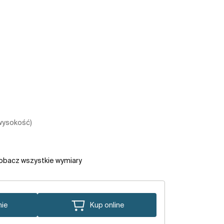
 wysokość)
obacz wszystkie wymiary
nie
Kup online