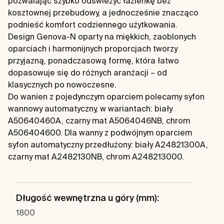
pozwalając szybko odświeżyć łazienkę bez
kosztownej przebudowy, a jednocześnie znacząco
podnieść komfort codziennego użytkowania.
Design Genova-N oparty na miękkich, zaoblonych
oparciach i harmonijnych proporcjach tworzy
przyjazną, ponadczasową formę, która łatwo
dopasowuje się do różnych aranżacji – od
klasycznych po nowoczesne.
Do wanien z pojedynczym oparciem polecamy syfon
wannowy automatyczny, w wariantach: biały
A50640460A, czarny mat A5064046NB, chrom
A506404600. Dla wanny z podwójnym oparciem
syfon automatyczny przedłużony: biały A24821300A,
czarny mat A2482130NB, chrom A248213000.
Długość wewnętrzna u góry (mm):
1800