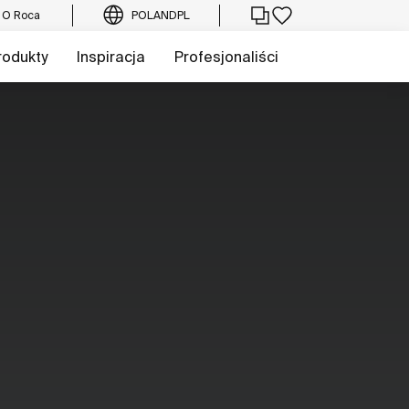
O Roca
POLAND
PL
rodukty
Inspiracja
Profesjonaliści