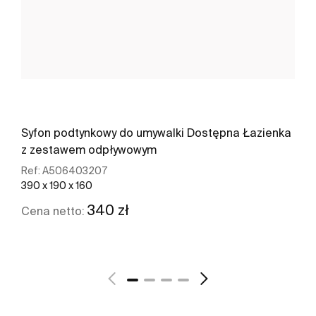
Syfon podtynkowy do umywalki Dostępna Łazienka
z zestawem odpływowym
Ref:
A506403207
390 x 190 x 160
340 zł
Cena netto:
Zobacz więcej