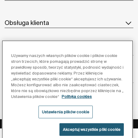
Obsługa klienta
O nas
Używamy naszych własnych plików cookie i plików cookie
stron trzecich, które pomagają prowadzić stronę w
prawidłowy sposób, tworzyć statystyki, podnosić wydajność i
wyświetlać dopasowane reklamy. Przez kliknięcie
Inspiracja
„akceptuję wszystkie pliki cookie“ akceptujesz ich używanie.
Możesz konfigurować albo nie zaakceptować ciasteczek,
które nie są obowiązkowo niezbędne poprzez kliknięcie na „
Obserwuj nas:
Ustawienia plików cookie“
Polityka cookies
Ustawienia plików cookie
Polityka ochrony danych
Warunki korzystania z serwisu
Akceptuj wszystkie pliki cookie
Polityka cookies
Powłoka Supraglaze