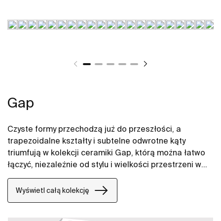
Gap
Czyste formy przechodzą już do przeszłości, a
trapezoidalne kształty i subtelne odwrotne kąty
triumfują w kolekcji ceramiki Gap, którą można łatwo
łączyć, niezależnie od stylu i wielkości przestrzeni w
łazience. W naszych propozycjach znajdują się między
innymi umywalki Gap, miski WC Gap, deski WC i bidety
Wyświetl całą kolekcję
Gap.