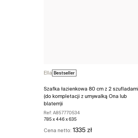
Ella
Bestseller
Szafka łazienkowa 80 cm z 2 szufladam
(do kompletacji z umywalką Ona lub
blatem)i
Ref:
A857770534
785 x 446 x 635
1335 zł
Cena netto: