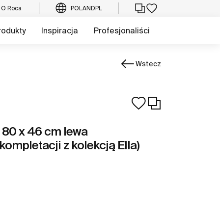
O Roca
POLAND
PL
rodukty
Inspiracja
Profesjonaliści
Wstecz
80 x 46 cm lewa
ompletacji z kolekcją Ella)