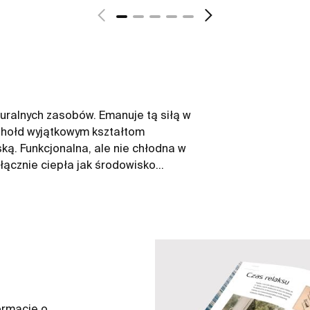
uralnych zasobów. Emanuje tą siłą w
 hołd wyjątkowym kształtom
ą. Funkcjonalna, ale nie chłodna w
łącznie ciepła jak środowisko
erpią z siły spokojnych krajobrazów.
ormacje o