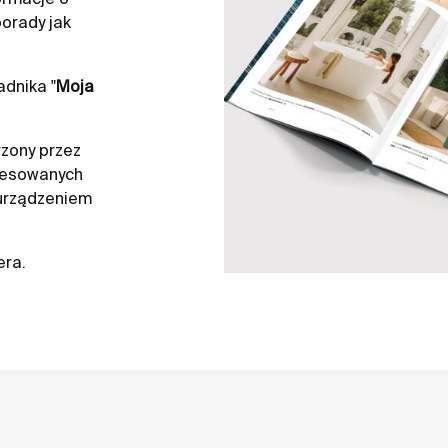
orady jak
dnika "
Moja
zony przez
resowanych
 urządzeniem
era.