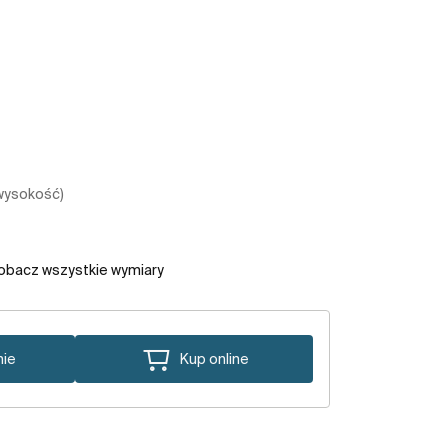
 wysokość)
obacz wszystkie wymiary
nie
Kup online