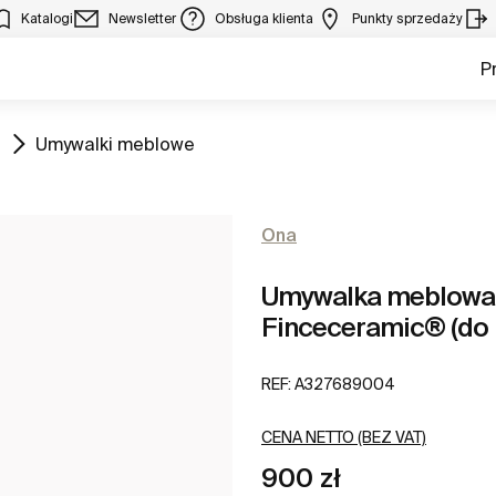
Katalogi
Newsletter
Obsługa klienta
Punkty sprzedaży
P
Zobacz
Umywalki meblowe
Ona
Umywalka meblowa 
Finceceramic® (do k
REF:
A327689004
CENA NETTO (BEZ VAT)
900 zł