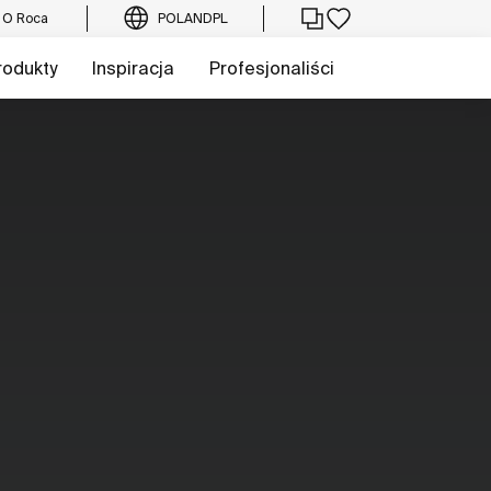
O Roca
POLAND
PL
rodukty
Inspiracja
Profesjonaliści