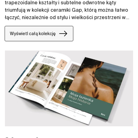
trapezoidalne kształty i subtelne odwrotne kąty
triumfują w kolekcji ceramiki Gap, którą można łatwo
łączyć, niezależnie od stylu i wielkości przestrzeni w
łazience. W naszych propozycjach znajdują się między
innymi umywalki Gap, miski WC Gap, deski WC i bidety
Wyświetl całą kolekcję
Gap.