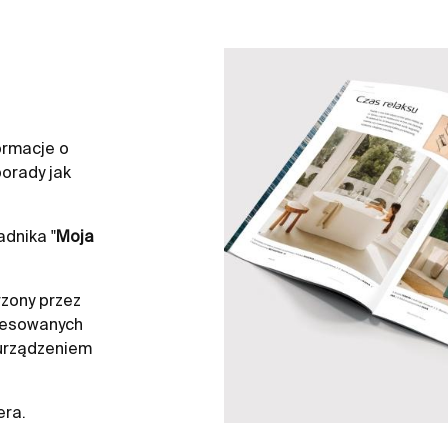
ormacje o
orady jak
dnika "
Moja
zony przez
resowanych
 urządzeniem
era.