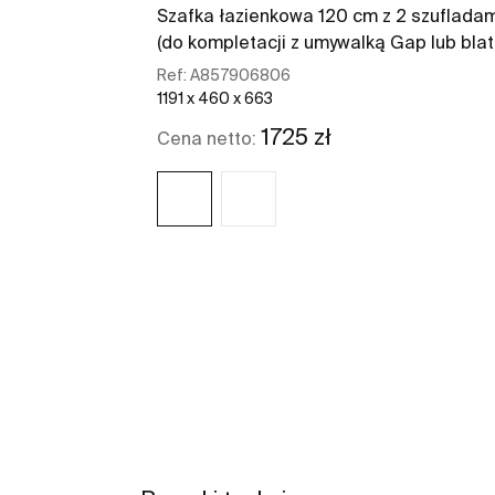
Szafka łazienkowa 120 cm z 2 szufladam
(do kompletacji z umywalką Gap lub bla
Ref:
A857906806
1191 x 460 x 663
1725 zł
Cena netto:
Zobacz więcej