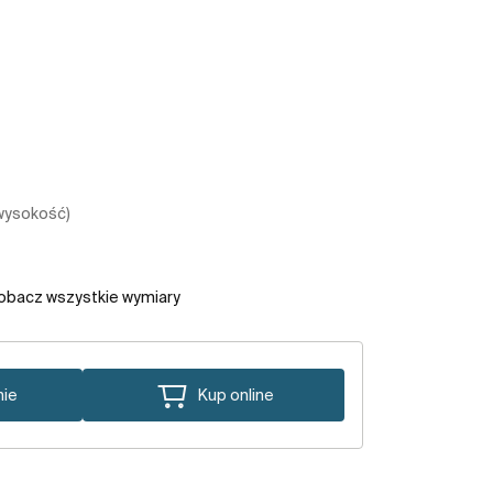
 wysokość)
obacz wszystkie wymiary
nie
Kup online