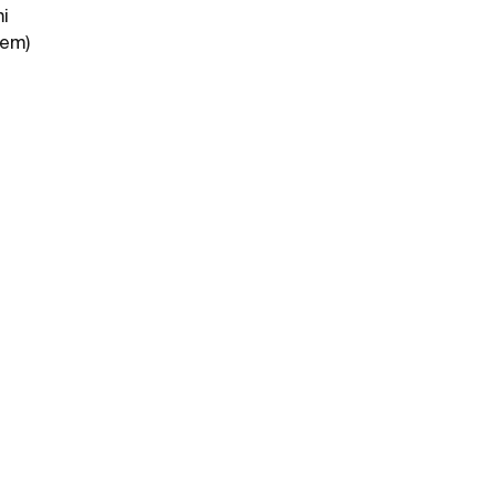
i
tem)