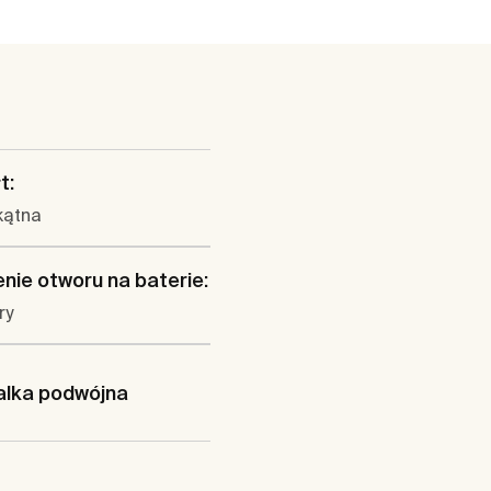
t:
kątna
nie otworu na baterie:
ry
lka podwójna