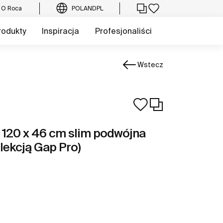
O Roca
POLAND
PL
rodukty
Inspiracja
Profesjonaliści
Wstecz
120 x 46 cm slim podwójna
olekcją Gap Pro)