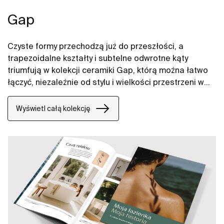
Gap
Czyste formy przechodzą już do przeszłości, a
trapezoidalne kształty i subtelne odwrotne kąty
triumfują w kolekcji ceramiki Gap, którą można łatwo
łączyć, niezależnie od stylu i wielkości przestrzeni w
łazience. W naszych propozycjach znajdują się między
innymi umywalki Gap, miski WC Gap, deski WC i bidety
Wyświetl całą kolekcję
Gap.