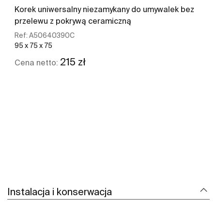
Korek uniwersalny niezamykany do umywalek bez
przelewu z pokrywą ceramiczną
Ref:
A50640390C
95 x 75 x 75
215 zł
Cena netto:
Zobacz więcej
Instalacja i konserwacja