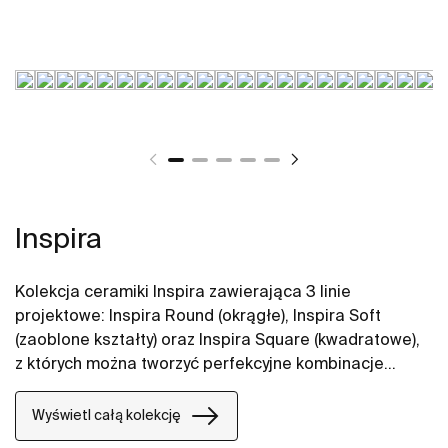
Inspira
Kolekcja ceramiki Inspira zawierająca 3 linie
projektowe: Inspira Round (okrągłe), Inspira Soft
(zaoblone kształty) oraz Inspira Square (kwadratowe),
z których można tworzyć perfekcyjne kombinacje
aranżacji łazienkowych. W ofercie umywalki Inspira,
toalety myjące In-Wash, miski WC i deski WC oraz
Wyświetl całą kolekcję
bidety Inspira.