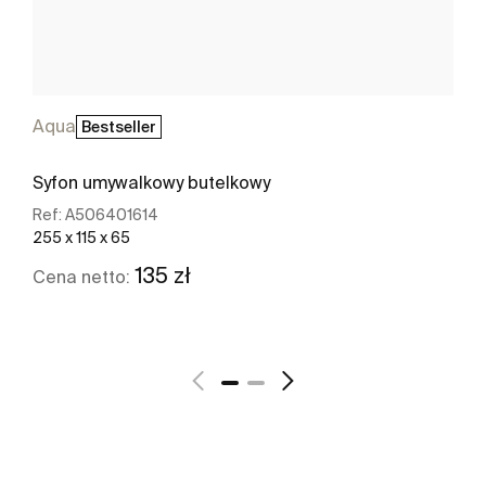
Aqua
Bestseller
Syfon umywalkowy butelkowy
Ref:
A506401614
255 x 115 x 65
135 zł
Cena netto:
Zobacz więcej