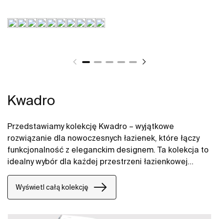
Kwadro
Przedstawiamy kolekcję Kwadro – wyjątkowe
rozwiązanie dla nowoczesnych łazienek, które łączy
funkcjonalność z eleganckim designem. Ta kolekcja to
idealny wybór dla każdej przestrzeni łazienkowej
małej i dużej oferując szafki łazienkowe z dwiema
szufladami, komodę łazienkową z dwiema szufladami,
Wyświetl całą kolekcję
zestaw łazienkowy Unik, a także różnorodne moduły
boczne: z jednymi drzwiami, z koszem cargo oraz