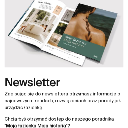
otwarte. Szafki Kwadro zawierają także modele o
zredukowanej głębokości, co czyni je idealnym
rozwiązaniem do kompaktowych łazienek. Dostępne
są w dwóch wariantach: klasycznym z ceramiką oraz
modułowym projektem z blatem i koszem cargo.
Wszystkie szuflady wyposażone są w pełny wysuw i
mechanizm cichego domyku, co zapewnia komfort i
wygodę użytkowania. Kolekcja Kwadro to szeroki
wachlarz rozwiązań dostępnych na wyciągnięcie ręki,
oferując aż siedem różnych rozmiarów mebli, pięć
wykończeń oraz cztery warianty uchwytów. Dzięki temu
możesz dopasować swoje meble łazienkowe do
Newsletter
własnych potrzeb i stylu wnętrza. Wybierz kolekcję
Kwadro i ciesz się nowoczesnym, ergonomicznym
Zapisując się do newslettera otrzymasz informacje o
designem, który sprawdzi się nawet w najmniejszych
najnowszych trendach, rozwiązaniach oraz porady jak
łazienkach, zapewniając jednocześnie maksymalną
urządzić łazienkę.
funkcjonalność i estetykę.
Chciałbyś otrzymać dostęp do naszego poradnika
"
Moja łazienka Moja historia
"?