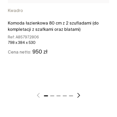
Kwadro
Komoda łazienkowa 80 cm z 2 szufladami (do
kompletacji z szafkami oraz blatami)
Ref:
A857972806
798 x 384 x 530
950 zł
Cena netto:
Zobacz więcej