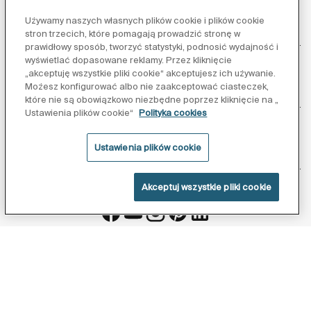
Używamy naszych własnych plików cookie i plików cookie
Obsługa klienta
stron trzecich, które pomagają prowadzić stronę w
prawidłowy sposób, tworzyć statystyki, podnosić wydajność i
wyświetlać dopasowane reklamy. Przez kliknięcie
„akceptuję wszystkie pliki cookie“ akceptujesz ich używanie.
Możesz konfigurować albo nie zaakceptować ciasteczek,
O nas
które nie są obowiązkowo niezbędne poprzez kliknięcie na „
Ustawienia plików cookie“
Polityka cookies
Ustawienia plików cookie
Inspiracja
Akceptuj wszystkie pliki cookie
Obserwuj nas:
Polityka ochrony danych
Warunki korzystania z serwisu
Polityka cookies
©Copyright 2026 - Roca Sanitario S.A.U.