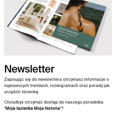
zredukowanej głębokości, co czyni je idealnym
rozwiązaniem do kompaktowych łazienek. Dostępne
są w dwóch wariantach: klasycznym z ceramiką oraz
modułowym projektem z blatem i koszem cargo.
Wszystkie szuflady wyposażone są w pełny wysuw i
mechanizm cichego domyku, co zapewnia komfort i
wygodę użytkowania. Kolekcja Kwadro to szeroki
wachlarz rozwiązań dostępnych na wyciągnięcie ręki,
oferując aż siedem różnych rozmiarów mebli, pięć
wykończeń oraz cztery warianty uchwytów. Dzięki temu
możesz dopasować swoje meble łazienkowe do
Newsletter
własnych potrzeb i stylu wnętrza. Wybierz kolekcję
Kwadro i ciesz się nowoczesnym, ergonomicznym
Zapisując się do newslettera otrzymasz informacje o
designem, który sprawdzi się nawet w najmniejszych
najnowszych trendach, rozwiązaniach oraz porady jak
łazienkach, zapewniając jednocześnie maksymalną
urządzić łazienkę.
funkcjonalność i estetykę.
Chciałbyś otrzymać dostęp do naszego poradnika
"
Moja łazienka Moja historia
"?