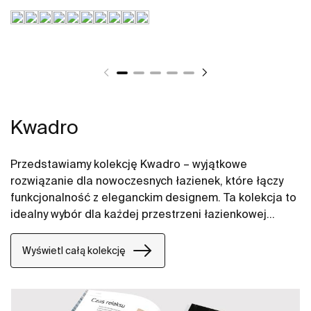
Kwadro
Przedstawiamy kolekcję Kwadro – wyjątkowe
rozwiązanie dla nowoczesnych łazienek, które łączy
funkcjonalność z eleganckim designem. Ta kolekcja to
idealny wybór dla każdej przestrzeni łazienkowej
małej i dużej oferując szafki łazienkowe z dwiema
szufladami, komodę łazienkową z dwiema szufladami,
Wyświetl całą kolekcję
zestaw łazienkowy Unik, a także różnorodne moduły
boczne: z jednymi drzwiami, z koszem cargo oraz
otwarte. Szafki Kwadro zawierają także modele o