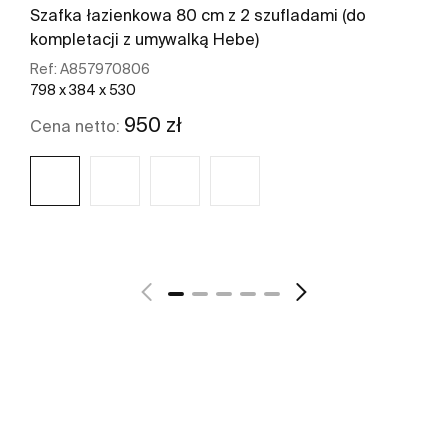
Szafka łazienkowa 80 cm z 2 szufladami (do
kompletacji z umywalką Hebe)
Ref:
A857970806
798 x 384 x 530
950 zł
Cena netto:
Zobacz więcej