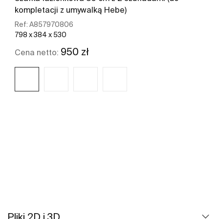
kompletacji z umywalką Hebe)
Ref:
A857970806
798 x 384 x 530
950 zł
Cena netto:
Zobacz więcej
Pliki 2D i 3D