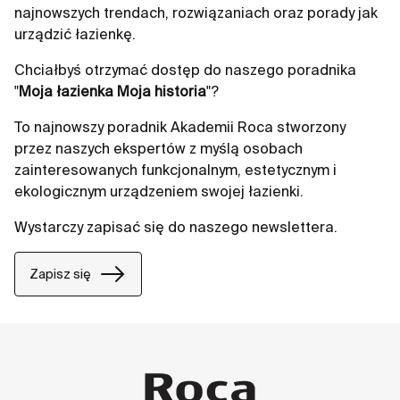
designem, który sprawdzi się nawet w najmniejszych
najnowszych trendach, rozwiązaniach oraz porady jak
łazienkach, zapewniając jednocześnie maksymalną
urządzić łazienkę.
funkcjonalność i estetykę.
Chciałbyś otrzymać dostęp do naszego poradnika
"
Moja łazienka Moja historia
"?
To najnowszy poradnik Akademii Roca stworzony
przez naszych ekspertów z myślą osobach
zainteresowanych funkcjonalnym, estetycznym i
ekologicznym urządzeniem swojej łazienki.
Wystarczy zapisać się do naszego newslettera.
Zapisz się