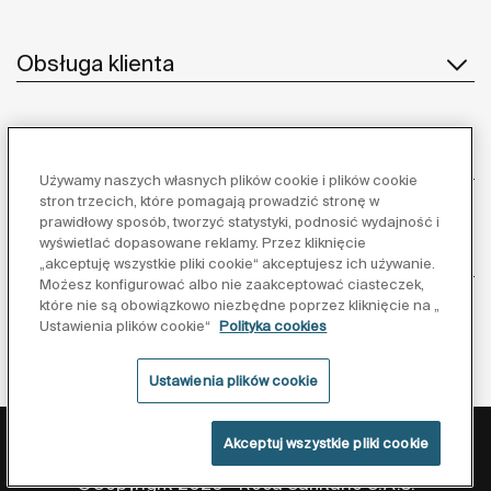
Obsługa klienta
O nas
Używamy naszych własnych plików cookie i plików cookie
stron trzecich, które pomagają prowadzić stronę w
prawidłowy sposób, tworzyć statystyki, podnosić wydajność i
wyświetlać dopasowane reklamy. Przez kliknięcie
Inspiracja
„akceptuję wszystkie pliki cookie“ akceptujesz ich używanie.
Możesz konfigurować albo nie zaakceptować ciasteczek,
które nie są obowiązkowo niezbędne poprzez kliknięcie na „
Obserwuj nas:
Ustawienia plików cookie“
Polityka cookies
Ustawienia plików cookie
Polityka ochrony danych
Warunki korzystania z serwisu
Akceptuj wszystkie pliki cookie
Polityka cookies
©Copyright 2026 - Roca Sanitario S.A.U.