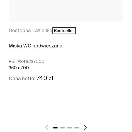
Dostępna Łazienka
Bestseller
Miska WC podwieszana
Ref:
A346237000
360 x 700
740 zł
Cena netto:
Zobacz więcej