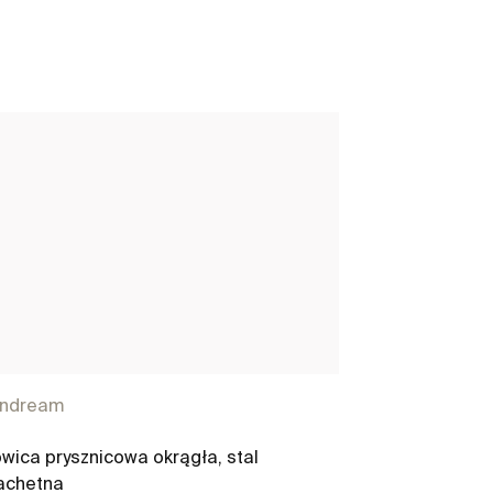
indream
Raindream
wica prysznicowa okrągła, stal
Głowica prysz
achetna
szlachetna