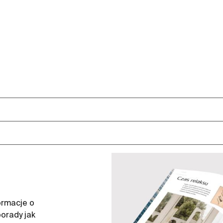
ormacje o
orady jak