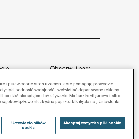
acja
Obserwuj nas:
e i plików cookie stron trzecich, które pomagają prowadzić
 i wskazówki
tatystyki, podnosić wydajność i wyświetlać dopasowane reklamy.
y referencyjne
pliki cookie“ akceptujesz ich używanie. Możesz konfigurować albo
e są obowiązkowo niezbędne poprzez kliknięcie na „ Ustawienia
 Roca
Ustawienia plików
Akceptuj wszystkie pliki cookie
cookie