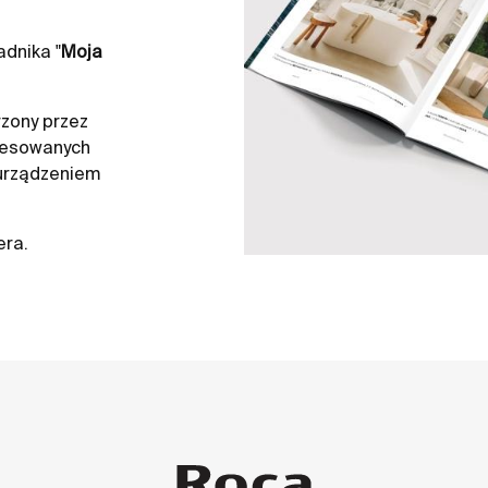
dnika "
Moja
zony przez
resowanych
 urządzeniem
era.