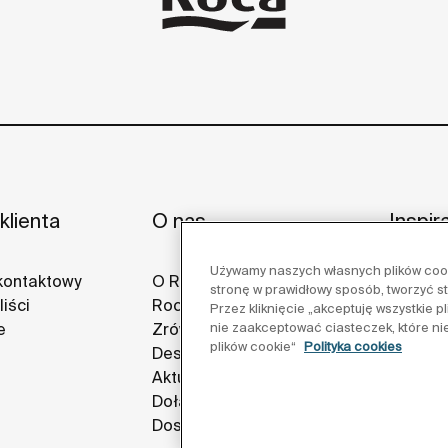
klienta
O nas
Inspir
Używamy naszych własnych plików cooki
kontaktowy
O Roca
Pomysły
stronę w prawidłowy sposób, tworzyć s
iści
Roca w świecie
Projekt
Przez kliknięcie „akceptuję wszystkie 
nie zaakceptować ciasteczek, które ni
e
Zrównoważony rozwój
Galerie
plików cookie“
Polityka cookies
Design i innowacja
Aktualności
Dołącz do nas
Dostawcy