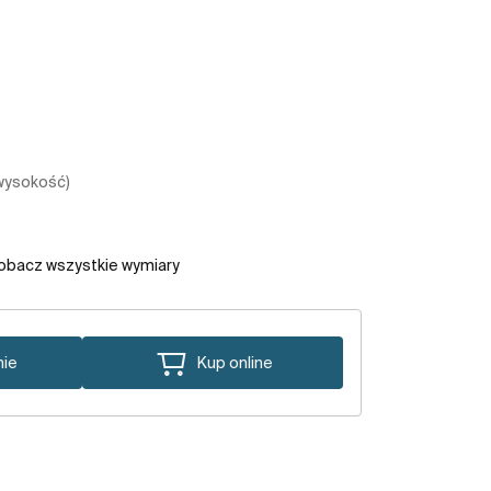
 wysokość)
obacz wszystkie wymiary
nie
Kup online