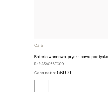
Cala
Bateria wannowo-prysznicowa podtynk
Ref:
A5A066EC00
580 zł
Cena netto:
Zobacz więcej