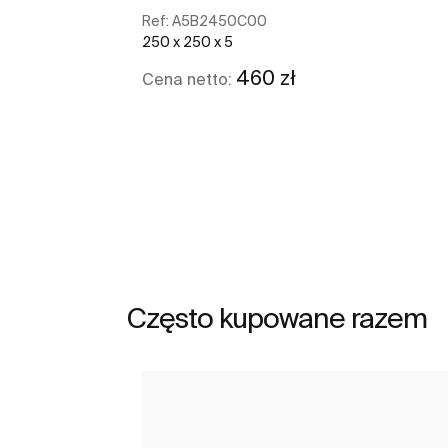
Ref:
A5B2450C00
250 x 250 x 5
460 zł
Cena netto:
Zobacz więcej
Często kupowane razem