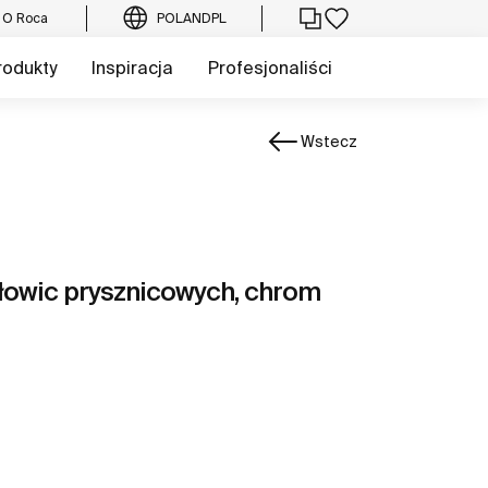
O Roca
POLAND
PL
rodukty
Inspiracja
Profesjonaliści
Wstecz
łowic prysznicowych, chrom