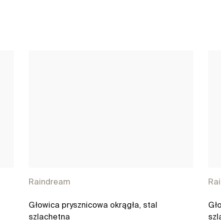
Raindream
Ra
Głowica prysznicowa okrągła, stal
Gło
szlachetna
szl