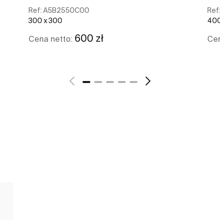
Ref:
A5B2550C00
Ref
300 x 300
400
600 zł
Cena netto:
Cen
Zobacz więcej