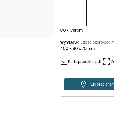
C0 - Chrom
Wymiary
(długość, szerokość,
400 x 80 x 75 mm
Karta produktu (pdf)
Z
Kup stacjonar