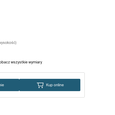
 wysokość)
obacz wszystkie wymiary
nie
Kup online