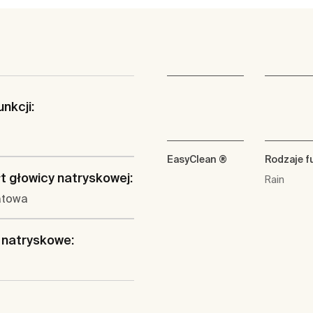
unkcji:
EasyClean ®
Rodzaje f
t głowicy natryskowej:
Rain
atowa
 natryskowe: