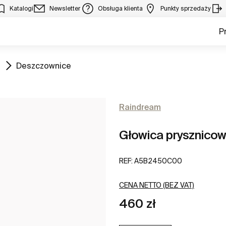
Katalogi
Newsletter
Obsługa klienta
Punkty sprzedaży
P
Zobacz
Deszczownice
Raindream
Głowica prysznicow
REF:
A5B2450C00
CENA NETTO (BEZ VAT)
460 zł