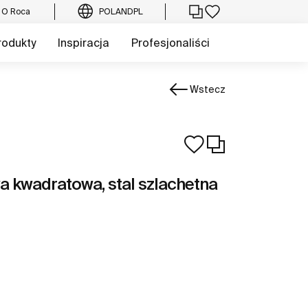
O Roca
POLAND
PL
rodukty
Inspiracja
Profesjonaliści
Wstecz
a kwadratowa, stal szlachetna