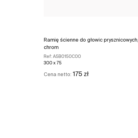
Ramię ścienne do głowic prysznicowych
chrom
Ref:
A5B0150C00
300 x 75
175 zł
Cena netto:
Zobacz więcej