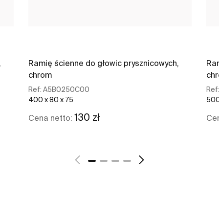
,
Ramię ścienne do głowic prysznicowych,
Ram
chrom
ch
Ref:
A5B0250C00
Ref
400 x 80 x 75
500
130 zł
Cena netto:
Cen
Zobacz więcej