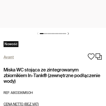
Nowość
Avant
Miska WC stojąca ze zintegrowanym
zbiornikiem In-Tank® (zewnętrzne podłączenie
wody)
REF:
A80336MS0H
CENA NETTO (BEZ VAT)