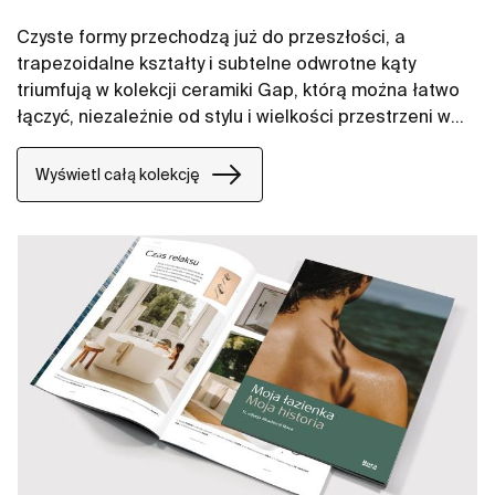
Czyste formy przechodzą już do przeszłości, a
trapezoidalne kształty i subtelne odwrotne kąty
triumfują w kolekcji ceramiki Gap, którą można łatwo
łączyć, niezależnie od stylu i wielkości przestrzeni w
łazience. W naszych propozycjach znajdują się między
innymi umywalki Gap, miski WC Gap, deski WC i bidety
Wyświetl całą kolekcję
Gap.