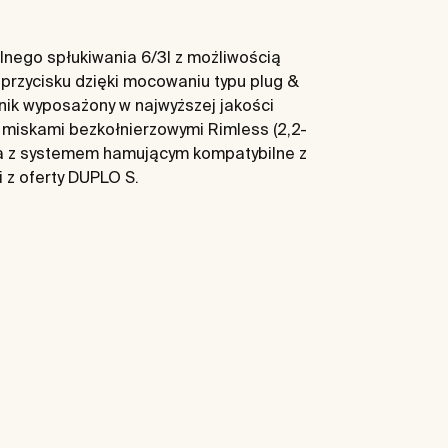
nego spłukiwania 6/3l z możliwością
ż przycisku dzięki mocowaniu typu plug &
nik wyposażony w najwyższej jakości
 miskami bezkołnierzowymi Rimless (2,2-
laża z systemem hamującym kompatybilne z
 z oferty DUPLO S.