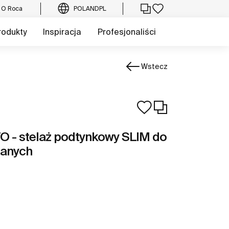
O Roca
POLAND
PL
rodukty
Inspiracja
Profesjonaliści
Wstecz
- stelaż podtynkowy SLIM do
zanych