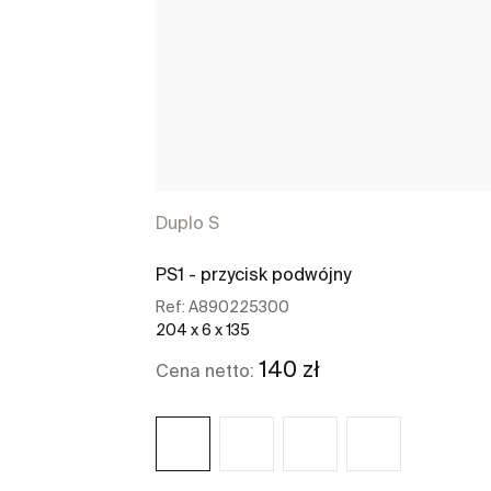
Duplo S
PS1 - przycisk podwójny
Ref:
A890225300
204 x 6 x 135
140 zł
Cena netto: