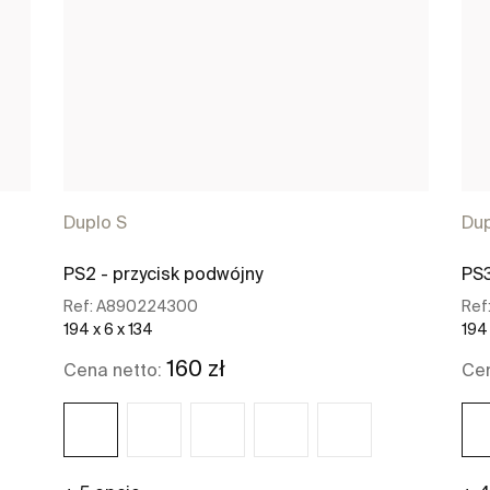
Duplo S
Dup
PS2 - przycisk podwójny
PS3
Ref:
A890224300
Ref
194 x 6 x 134
194 
160 zł
Cena netto:
Cen