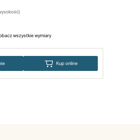
 wysokość)
obacz wszystkie wymiary
nie
Kup online