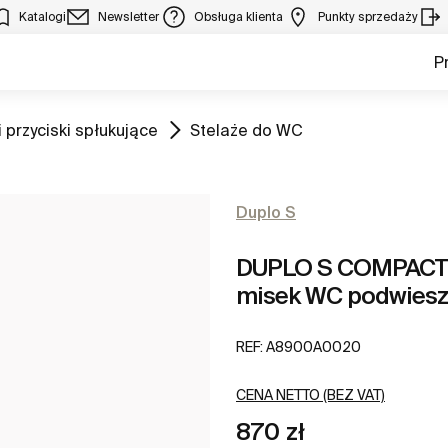
Katalogi
Newsletter
Obsługa klienta
Punkty sprzedaży
P
Zobacz
 przyciski spłukujące
Stelaże do WC
Duplo S
DUPLO S COMPACTO 
misek WC podwies
REF:
A8900A0020
CENA NETTO (BEZ VAT)
870 zł