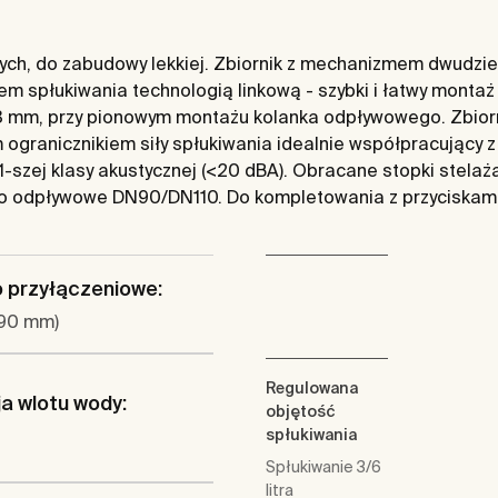
ch, do zabudowy lekkiej. Zbiornik z mechanizmem dwudziel
stem spłukiwania technologią linkową - szybki i łatwy monta
 93 mm, przy pionowym montażu kolanka odpływowego. Zbior
granicznikiem siły spłukiwania idealnie współpracujący z
cy 1-szej klasy akustycznej (<20 dBA). Obracane stopki ste
o odpływowe DN90/DN110. Do kompletowania z przyciskami
 przyłączeniowe:
90 mm)
Regulowana
a wlotu wody:
objętość
spłukiwania
Spłukiwanie 3/6
litra