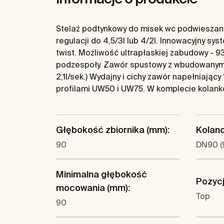
Stelaż podtynkowy do misek wc podwieszany
regulacji do 4,5/3l lub 4/2l. Innowacyjny sy
twist. Możliwość ultrapłaskiej zabudowy -
podzespoły. Zawór spustowy z wbudowanym o
2,1l/sek.) Wydajny i cichy zawór napełniają
profilami UW50 i UW75. W komplecie kolank
Głębokość zbiornika (mm):
Kolano
90
DN90 (
Minimalna głębokość
Pozycj
mocowania (mm):
Top
90