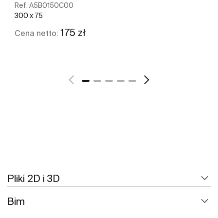
Ref:
A5B0150C00
300 x 75
175 zł
Cena netto:
Zobacz więcej
Pliki 2D i 3D
Bim