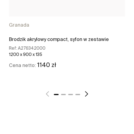
Granada
Brodzik akrylowy compact, syfon w zestawie
Ref:
A276342000
1200 x 900 x 135
1140 zł
Cena netto:
Zobacz więcej