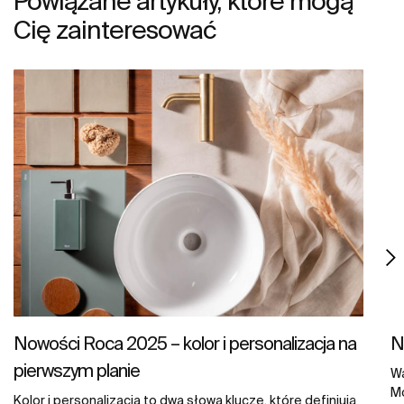
Powiązane artykuły, które mogą
Cię zainteresować
Nowości Roca 2025 – kolor i personalizacja na
N
pierwszym planie
Wa
Mo
Kolor i personalizacja to dwa słowa klucze, które definiują