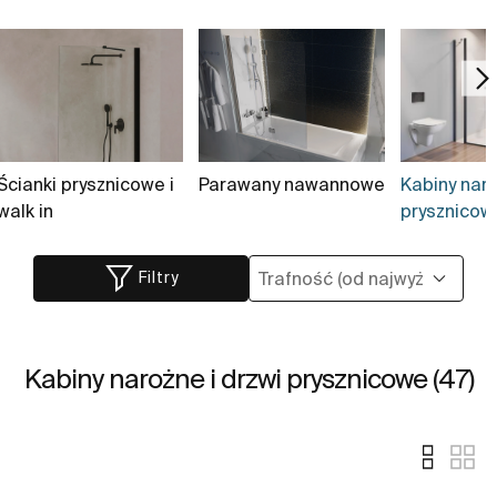
Ścianki prysznicowe i
Parawany nawannowe
Kabiny naro
walk in
prysznicowe
Filtry
Kabiny narożne i drzwi prysznicowe (47)