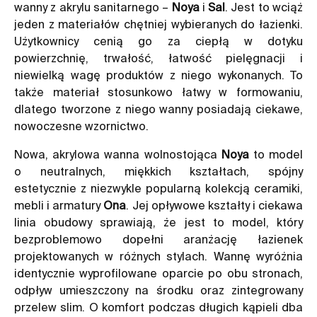
wanny z akrylu
sanitarnego –
Noya
i
Sal
. Jest to wciąż
jeden z materiałów chętniej wybieranych do łazienki.
Użytkownicy cenią go za ciepłą w dotyku
powierzchnię, trwałość, łatwość pielęgnacji i
niewielką wagę produktów z niego wykonanych. To
także materiał stosunkowo łatwy w formowaniu,
dlatego tworzone z niego wanny posiadają ciekawe,
nowoczesne wzornictwo.
Nowa, akrylowa wanna wolnostojąca
Noya
to model
o neutralnych, miękkich kształtach, spójny
estetycznie z niezwykle popularną kolekcją ceramiki,
mebli i armatury
Ona
. Jej opływowe kształty i ciekawa
linia obudowy sprawiają, że jest to model, który
bezproblemowo dopełni aranżację łazienek
projektowanych w różnych stylach. Wannę wyróżnia
identycznie wyprofilowane oparcie po obu stronach,
odpływ umieszczony na środku oraz zintegrowany
przelew slim. O komfort podczas długich kąpieli dba