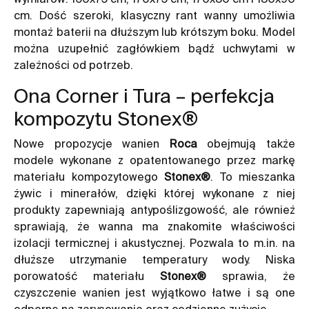
cm. Dość szeroki, klasyczny rant wanny umożliwia
montaż baterii na dłuższym lub krótszym boku. Model
można uzupełnić zagłówkiem bądź uchwytami w
zależności od potrzeb.
Ona Corner i Tura – perfekcja
kompozytu Stonex®
Nowe
propozycje wanien
Roca
obejmują także
modele wykonane z opatentowanego przez markę
materiału kompozytowego
Stonex®
. To mieszanka
żywic i minerałów, dzięki której wykonane z niej
produkty zapewniają antypoślizgowość, ale również
sprawiają, że wanna ma znakomite właściwości
izolacji termicznej i akustycznej. Pozwala to m.in. na
dłuższe utrzymanie temperatury wody. Niska
porowatość materiału
Stonex®
sprawia, że
czyszczenie wanien jest wyjątkowo łatwe i są one
odporne na zarysowania oraz codzienne zużycie.