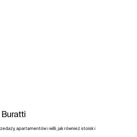
Buratti
edaży, apartamentów i willi, jak również stoisk i