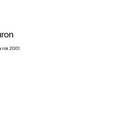
uron
 rok 2001.