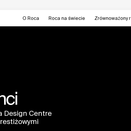
O Roca
Roca na świecie
Zrównoważony r
nci
a Design Centre
prestiżowymi
i