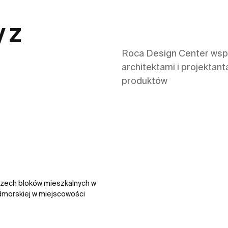
 z
Roca Design Center wspó
architektami i projektan
produktów
 trzech bloków mieszkalnych w
admorskiej w miejscowości