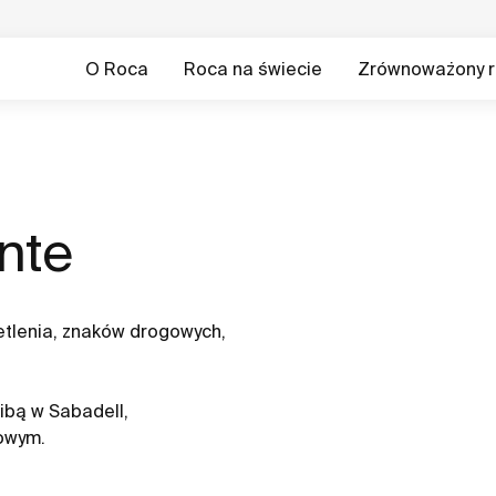
O Roca
Roca na świecie
Zrównoważony r
ente
etlenia, znaków drogowych,
ibą w Sabadell,
kowym.