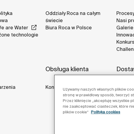
lityka
Oddziały Roca na całym
Procesy
owa
świecie
Nasi pr
We are Water
Biura Roca w Polsce
Galerie
one technologie
Innowa
Konkurs
Challe
Obsługa klienta
Dosta
arzenia
Kontakt
Używamy naszych własnych plików cooki
stronę w prawidłowy sposób, tworzyć s
Przez kliknięcie „akceptuję wszystkie 
nie zaakceptować ciasteczek, które ni
plików cookie“
Polityka cookies