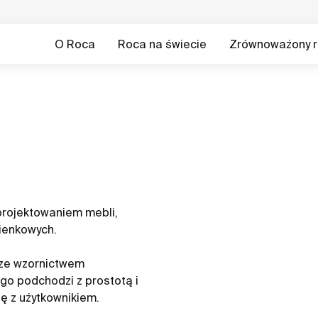
O Roca
Roca na świecie
Zrównoważony r
 projektowaniem mebli,
zienkowych.
 ze wzornictwem
o podchodzi z prostotą i
ę z użytkownikiem.