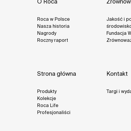
O Roca
Zrównowa
Roca w Polsce
Jakość i po
Nasza historia
środowisk
Nagrody
Fundacja 
Roczny raport
Zrównoważ
Strona główna
Kontakt
Produkty
Targi i wyd
Kolekcje
Roca Life
Profesjonaliści