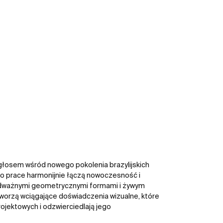
głosem wśród nowego pokolenia brazylijskich
go prace harmonijnie łączą nowoczesność i
 odważnymi geometrycznymi formami i żywym
tworzą wciągające doświadczenia wizualne, które
rojektowych i odzwierciedlają jego