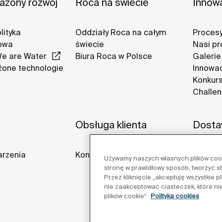
żony rozwój
Roca na świecie
Innow
lityka
Oddziały Roca na całym
Procesy
owa
świecie
Nasi pr
We are Water
Biura Roca w Polsce
Galerie
one technologie
Innowa
Konkurs
Challe
Obsługa klienta
Dosta
arzenia
Kontakt
Używamy naszych własnych plików cooki
stronę w prawidłowy sposób, tworzyć s
Przez kliknięcie „akceptuję wszystkie 
nie zaakceptować ciasteczek, które ni
plików cookie“
Polityka cookies