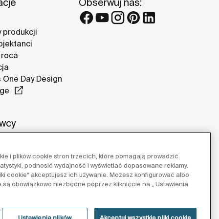
acje
Obserwuj nas:
 produkcji
ojektanci
 roca
cja
 One Day Design
nge
wcy
e i plików cookie stron trzecich, które pomagają prowadzić
tatystyki, podnosić wydajność i wyświetlać dopasowane reklamy.
pliki cookie“ akceptujesz ich używanie. Możesz konfigurować albo
e są obowiązkowo niezbędne poprzez kliknięcie na „ Ustawienia
Ustawienia plików
Akceptuj wszystkie pliki cookie