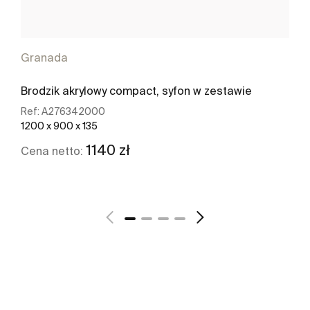
Granada
Brodzik akrylowy compact, syfon w zestawie
Ref:
A276342000
1200 x 900 x 135
1140 zł
Cena netto:
Zobacz więcej