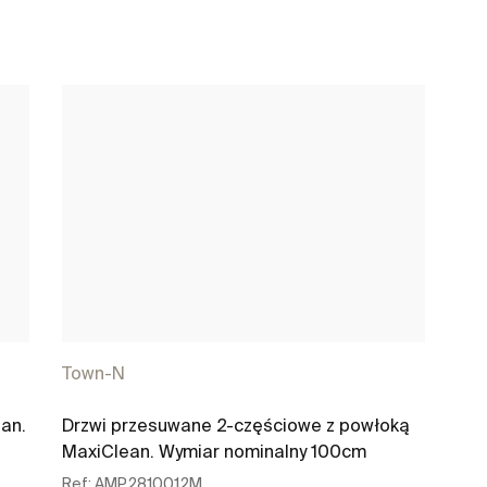
Town-N
an.
Drzwi przesuwane 2-częściowe z powłoką
MaxiClean. Wymiar nominalny 100cm
Ref:
AMP2810012M