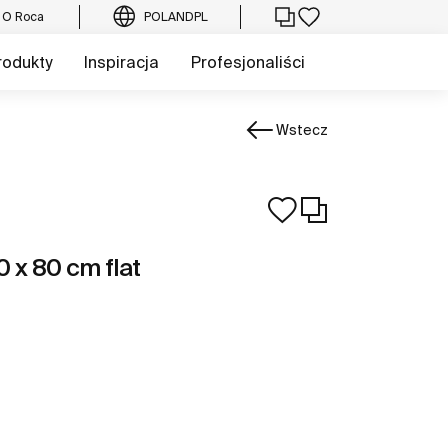
O Roca
POLAND
PL
rodukty
Inspiracja
Profesjonaliści
Wstecz
0 x 80 cm flat