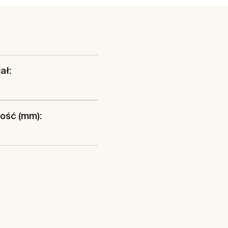
ał:
ość (mm):