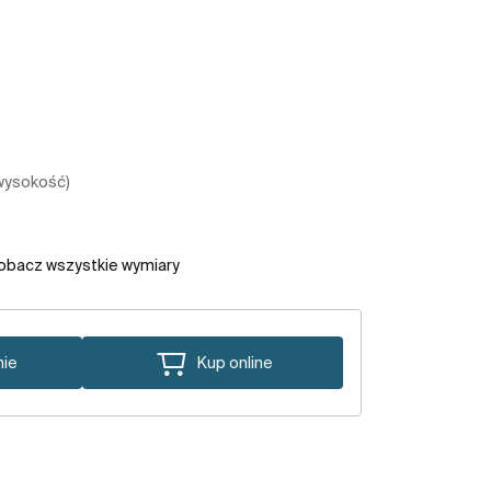
 wysokość)
obacz wszystkie wymiary
nie
Kup online