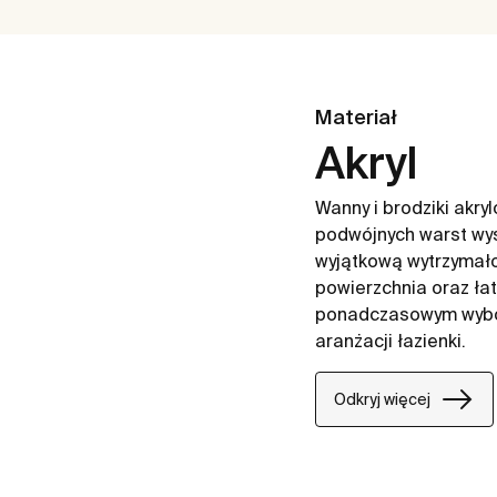
Materiał
Akryl
Wanny i brodziki akr
podwójnych warst wys
wyjątkową wytrzymałoś
powierzchnia oraz ła
ponadczasowym wybor
aranżacji łazienki.
Odkryj więcej