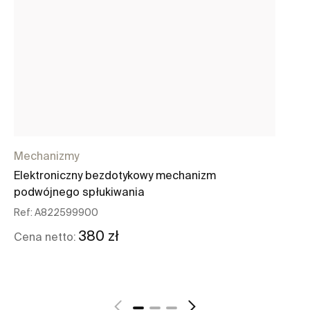
Mechanizmy
Lo
Elektroniczny bezdotykowy mechanizm
Ba
podwójnego spłukiwania
wo
Ref:
A822599900
Re
380 zł
Cena netto:
Ce
Zobacz więcej